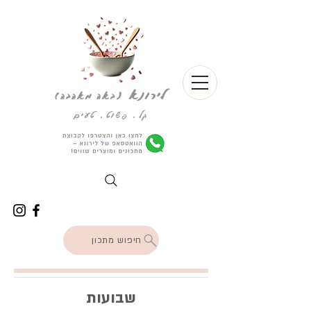
לירונא
(
באה מאהבה)
קל. פשוט. טעים
חיפוש מתכון
שבועות