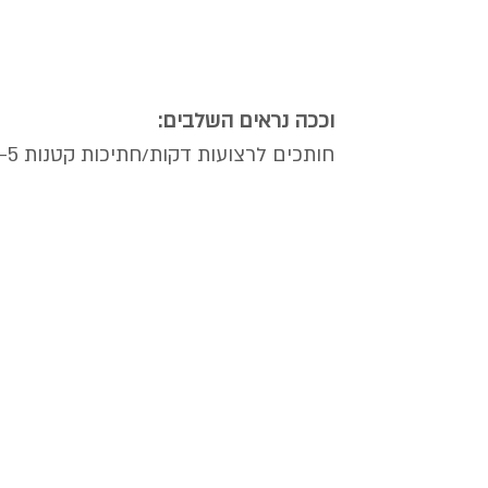
וככה נראים השלבים:
חותכים לרצועות דקות/חתיכות קטנות 4-5 לימונים גדולים. מסננים את הגרעינים ושומרים אותם. 