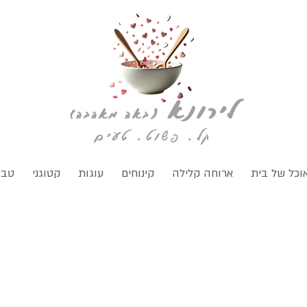
לירונא
(
באה מאהבה)
קל. פשוט. טעים
וכל של בית
ארוחה קלילה
קינוחים
עוגות
קטוגני
טבע