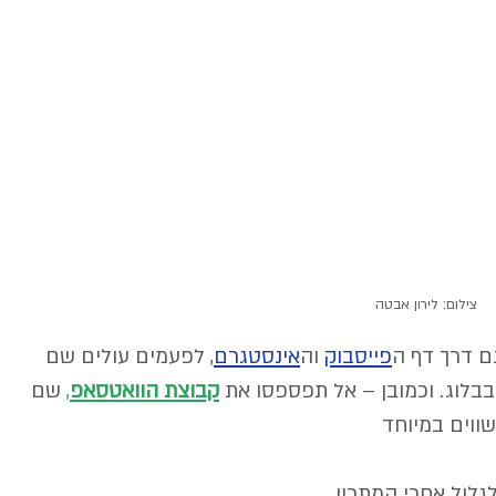
צילום: לירון אבטה
גם דרך דף ה
פייסבוק
וה
אינסטגרם
,
 לפעמים עולים שם 
בבלוג. וכמובן – אל תפספסו את 
קבוצת הוואטסאפ
,
 שם 
ווים במיוחד
גלול אחרי המתכון.