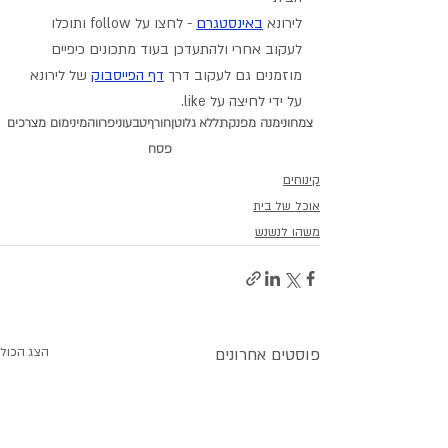
לירונא 
באינסטגרם
- לחצו על follow ותוכלו 
לעקוב אחרי ולהתעדכן בעוד מתכונים כיפיים
מוזמנים גם לעקוב דרך 
דף הפייסבוק
 של לירונא 
על ידי לחיצה על like.
צמחוני
מנה מפנקת
ללא גלוטן
חורף
טבעוני
פרווה
מינימום מצרכים
פסח
קינוחים
אוכל של בית
משהו לנשנש
פוסטים אחרונים
הצג הכול