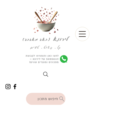
לירונא
(
באה מאהבה)
קל. פשוט. טעים
חיפוש מתכון