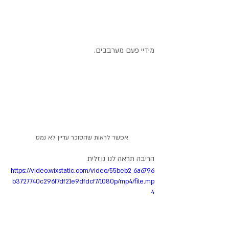
מידיי פעם מערבבים.
אפשר לראות שהסוכר עדיין לא נמס
הריבה תראה לנו נוזלית 
https://video.wixstatic.com/video/55beb2_6a6796
b3727740c296f7df21e9dfdcf7/1080p/mp4/file.mp
4