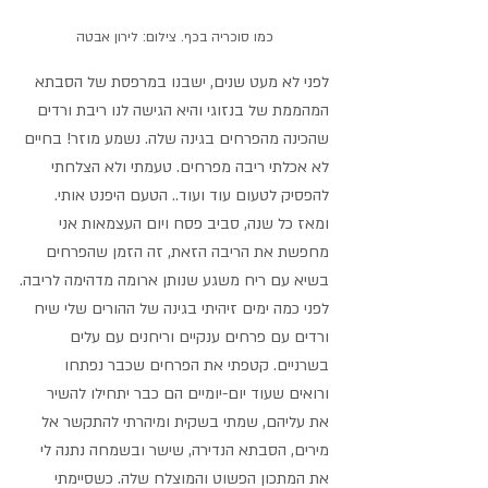
כמו סוכריה בכף. צילום: לירון אבטה
לפני לא מעט שנים, ישבנו במרפסת של הסבתא 
המהממת של בנזוגי והיא הגישה לנו ריבת ורדים 
שהכינה מהפרחים בגינה שלה. נשמע מוזר! בחיים 
לא אכלתי ריבה מפרחים. טעמתי ולא הצלחתי 
להפסיק לטעום עוד ועוד.. הטעם היפנט אותי. 
ומאז כל שנה, סביב פסח ויום העצמאות אני 
מחפשת את הריבה הזאת, זה הזמן שהפרחים 
בשיא עם ריח משגע שנותן ארומה מדהימה לריבה.
לפני כמה ימים זיהיתי בגינה של ההורים שלי שיח 
ורדים עם פרחים ענקיים וריחנים עם עלים 
בשרניים. קטפתי את הפרחים שכבר נפתחו 
ורואים שעוד יום-יומיים הם כבר יתחילו להשיר 
את עליהם, שמתי בשקית ומיהרתי להתקשר אל 
מירים, הסבתא הנדירה, שישר ובשמחה נתנה לי 
את המתכון הפשוט והמוצלח שלה. כשסיימתי 