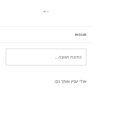
תגובות
כתיבת תגובה...
קליפות תפוזים בשוקולד -
ממתק נוסטלגי ממכר
אולי יעניין אותך גם: