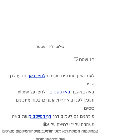
צילום: לירון אבטה
חג שמח🤍
לעוד המון מתכונים טעימים 
לחצו כאן
 ותגיעו לדף 
הבית
באה באהבה
באינסטגרם
 - לחצו על follow 
ותוכלו לעקוב אחרי ולהתעדכן בעוד מתכונים 
כיפיים
מוזמנים גם לעקוב דרך 
דף הפייסבוק
 של באה 
מאהבה על ידי לחיצה על like
צמחוני
מנה מפנקת
ללא גלוטן
חורף
טבעוני
פרווה
מינימום מצרכים
שוקולד
קטוגני
פירות