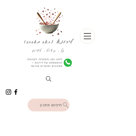
לירונא
(
באה מאהבה)
קל. פשוט. טעים
חיפוש מתכון