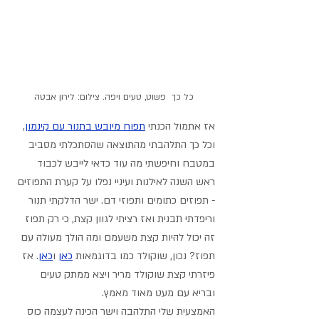
כל כך  פשוט, טעים ויפה. צילום: לירון אבטה
אז אתמול הכנתי 
תפוח מיובש בתנור עם קינמון
, 
וכל כך התלהבתי מהתוצאה שהסתכלתי מסביב 
במטבח וחיפשתי מה עוד כדאי לייבש לכבוד 
ראש השנה לאילנות ועיניי נפלו על קערת התפוזים 
- תפוזים כתומים ותפוזי דם. ישר הדלקתי תנור 
וריפדתי תבנית ואז רציתי לגוון קצת, כי רק תפוז 
זה יכול להיות קצת משעמם ומה הולך מעולה עם 
תפוז? נכון, שוקולד כמו בדוגמאות 
כאן
 ו
כאן
. אז 
פיזרתי קצת שוקולד מריר ויצא ממתק טעים 
ובריא עם מעט מאוד מאמץ. 
האמצעית שלי התלהבה וישר הכינה לעצמה כוס 