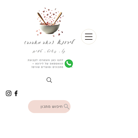
לירונא
(
באה מאהבה)
קל. פשוט. טעים
חיפוש מתכון