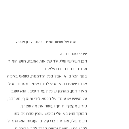
מגש של עוגיות שמיים. צילום: לירון אבטה
יש לי סהר בבית. 
הבן השלישי שלי. ילד של אור, אהבה, חוש הומור 
ועוד הרבה דברים נפלאים.
בסך הכל בן 4, אבל בכל הזדמנות, כשאני באפיה 
או בבישולים הוא מגיע להיות איתי במטבח. מגיל 
מאוד קטן, מהרגע שיכל לעמוד יציב,  הוא יושב 
על השיש או עומד על הכסא לידי ומוסיף, מערבב, 
טוחן, מקציף, חותך ועושה את מה שצריך.
הבוקר הוא בא אלי וביקש שנכין סהרונים כמו 
השם שלו, ואז תוך כדי עיצוב העוגיות הוא התחיל 
להכין גם שמשות ומשם הדרך לקרוץ כוכבים 