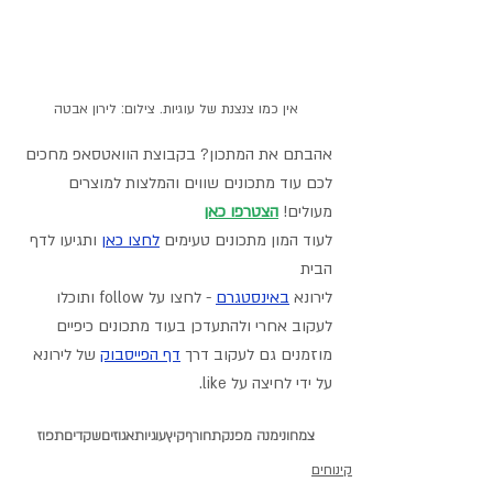
אין כמו צנצנת של עוגיות. צילום: לירון אבטה
אהבתם את המתכון? בקבוצת הוואטסאפ מחכים 
לכם עוד מתכונים שווים והמלצות למוצרים 
מעולים! 
הצטרפו כאן
לעוד המון מתכונים טעימים 
לחצו כאן
 ותגיעו לדף 
הבית
לירונא 
באינסטגרם
- לחצו על follow ותוכלו 
לעקוב אחרי ולהתעדכן בעוד מתכונים כיפיים
מוזמנים גם לעקוב דרך 
דף הפייסבוק
 של לירונא 
על ידי לחיצה על like.
צמחוני
מנה מפנקת
חורף
קיץ
עוגיות
אגוזים
שקדים
תפוז
קינוחים