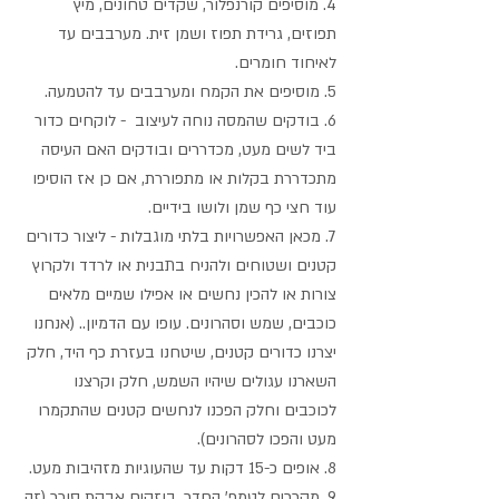
4. מוסיפים קורנפלור, שקדים טחונים, מיץ 
תפוזים, גרידת תפוז ושמן זית. מערבבים עד 
לאיחוד חומרים.
5. מוסיפים את הקמח ומערבבים עד להטמעה. 
6. בודקים שהמסה נוחה לעיצוב  - לוקחים כדור 
ביד לשים מעט, מכדררים ובודקים האם העיסה 
מתכדררת בקלות או מתפוררת, אם כן אז הוסיפו 
עוד חצי כף שמן ולושו בידיים.
7. מכאן האפשרויות בלתי מוגבלות - ליצור כדורים 
קטנים ושטוחים ולהניח בתבנית או לרדד ולקרוץ 
צורות או להכין נחשים או אפילו שמיים מלאים 
כוכבים, שמש וסהרונים. עופו עם הדמיון.. (אנחנו 
יצרנו כדורים קטנים, שיטחנו בעזרת כף היד, חלק 
השארנו עגולים שיהיו השמש, חלק וקרצנו 
לכוכבים וחלק הפכנו לנחשים קטנים שהתקמרו 
מעט והפכו לסהרונים).
8. אופים כ-15 דקות עד שהעוגיות מזהיבות מעט.
9. מקררים לטמפ' החדר, בוזקים אבקת סוכר (זה 