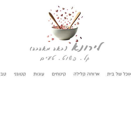
לירונא
(
באה מאהבה)
קל. פשוט. טעים
וכל של בית
ארוחה קלילה
קינוחים
עוגות
קטוגני
טבע