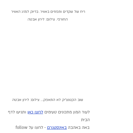
ריח של שקדים ותפוזים באוויר. בדיוק למזג האוויר 
החורפי. צילום: לירון אבטה
שוב הקטנצ'יק לא התאפק... צילום: לירון אבטה
לעוד המון מתכונים טעימים 
לחצו כאן
 ותגיעו לדף 
הבית
באה באהבה
באינסטגרם
 - לחצו על follow 