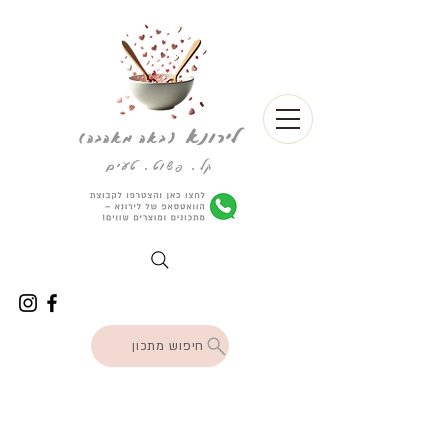
לירונא
(
באה מאהבה)
קל. פשוט. טעים
חיפוש מתכון