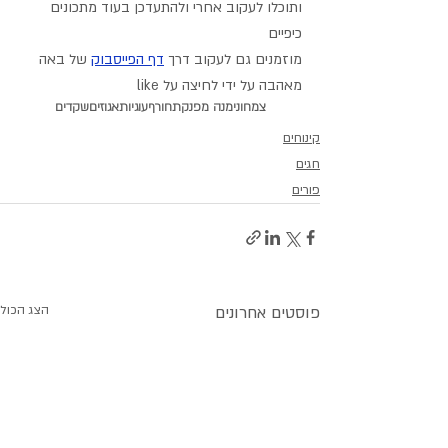
ותוכלו לעקוב אחרי ולהתעדכן בעוד מתכונים 
כיפיים
מוזמנים גם לעקוב דרך 
דף הפייסבוק
 של באה 
מאהבה על ידי לחיצה על like
צמחוני
מנה מפנקת
חורף
עוגיות
אגוזים
שקדים
קינוחים
חגים
פורים
פוסטים אחרונים
הצג הכול