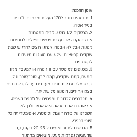
אופן ההכנה:
1. מחממים תנור ל170 מעלות ומרפדים תבנית 
בנייר אפיה.
2. מרסקים 1/2 כוס שקדים במטחנת 
אגוזים/קפה או בעזרת פטיש שניצלים לחתיכות 
קטנות אבל לא אבקה, אנחנו רוצים להרגיש קצת 
שקדים קראצ'ים, אלא אם העוגיות מיועדות 
לקטנטנים.
3. מכניסים למיקסר עם וו גיטרה או למעבד מזון 
חמאה, קמח שקדים, קמח לבן, סוכר,סוכר וניל, 
קורט מלח וגרידת תפוז. מעבדים עד לקבלת גושי 
בצק אחידים. הימנעו מלישת יתר.
4. מכדררים לכדורים ומניחים על תבנית האפיה. 
אני אוהבת את המראה הלא אחיד ולכן לא 
הקפדנו על כידרור עגול וסימטרי. א-סימטרי זה כל 
היופי הכפרי.
5. מכניסים לתנור ואופים ל-20-25 דקות, עד 
שהעוגיות נסדקות מעט. מוציאים מהתנור 