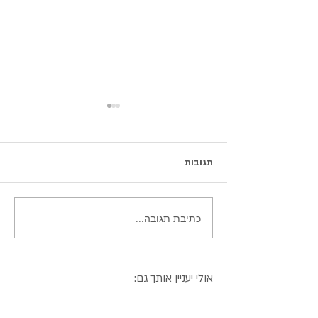
תגובות
כתיבת תגובה...
עוגת רעידת אדמה - פאדג'
שוקולד תפוז
אולי יעניין אותך גם: