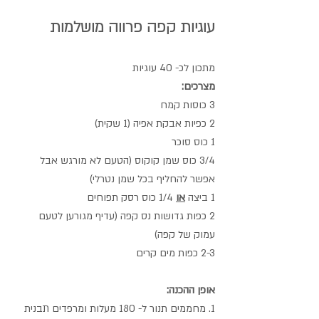
עוגיות קפה פרווה מושלמות
מתכון לכ- 40 עוגיות
מצרכים:
3 כוסות קמח
2 כפיות אבקת אפיה (1 שקית)
1 כוס סוכר
3/4 כוס שמן קוקוס (הטעם לא מורגש אבל 
אפשר להחליף בכל שמן נטרלי)
1 ביצה 
או
 1/4 כוס רסק תפוחים
2 כפות גדושות נס קפה (עדיף מגורען לטעם 
עמוק של קפה)
2-3 כפות מים קרים
אופן ההכנה:
1. מחממים תנור ל- 180 מעלות ומרפדים תבנית 