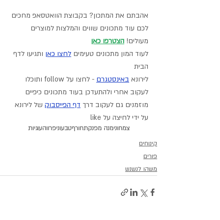
אהבתם את המתכון? בקבוצת הוואטסאפ מחכים 
לכם עוד מתכונים שווים והמלצות למוצרים 
מעולים! 
הצטרפו כאן
לעוד המון מתכונים טעימים 
לחצו כאן
 ותגיעו לדף 
הבית
לירונא 
באינסטגרם
- לחצו על follow ותוכלו 
לעקוב אחרי ולהתעדכן בעוד מתכונים כיפיים
מוזמנים גם לעקוב דרך 
דף הפייסבוק
 של לירונא 
על ידי לחיצה על like
צמחוני
מנה מפנקת
חורף
טבעוני
פרווה
עוגיות
קינוחים
פורים
משהו לנשנש