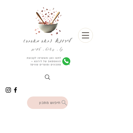
לירונא
(
באה מאהבה)
קל. פשוט. טעים
חיפוש מתכון