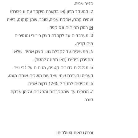
בנייר אפיה.
2. במעבד מזון (או בקערת מיקסר עם וו גיטרה) 
שמים קמח, אבקת אפיה, סוכר, שמן קוקוס, ביצה 
או
 רסק תפוחים ונס קפה.
3. מערבבים עד לקבלת בצק פירורי ומוסיפים 
מים קרים.
4. ממשיכים עד לקבלת גוש בצק אחיד. שלא 
מתפרק בידיים (ראו תמונה למטה).
5. מגלגלים כדורים קטנים, מניחים על גבי נייר 
האפיה ובעזרת שתי אצבעות מועכים אותם מעט.
6. מכניסים לתנור ל 12-15 דקות אפיה.
7. מחכים עד שמתקררות ומפזרים עליהן אבקת 
סוכר.
וככה נראים השלבים: