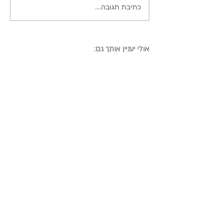
כתיבת תגובה...
עוגת פרג שוקולד בחושה
ומושחתת
אולי יעניין אותך גם: