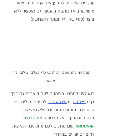
עוקבים הצלחתי לטבען את העוגיות והן יצאו 
מושלמות, אז כותבת בהמשך גם אופציה ללא 
ביצה (סורי שאין לי תמונה להמחשה).
הצלחתי להתאפק רק לרגע כדי לצלם. צילום: לירון 
אבטה
רגע לפני המתכון מוזמנים לעקוב אחריי גם דרך 
דף ה
פייסבוק
וה
אינסטגרם
,
 לפעמים עולים שם 
סרטונים, תמונות ומתכונים שלא נמצאים 
בבלוג. וכמובן – אל תפספסו את 
קבוצת 
הוואטסאפ
,
 שם מחכים לכם מתכונים והמלצות 
למוצרים שווים במיוחד