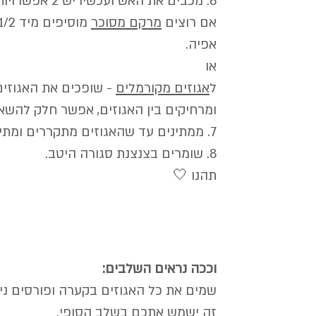
6. מכבים את האש ועכשיו יש 2 אפשרויות - 
אם רוצים 
מרקם מסוכר
אפיה.
או
ל
אגוזים מקורמלים
 - שופכים את האגוזים
ומרחיקים בין האגוזים, אפשר חלק להשא
7. ממתינים עד שהאגוזים מתקררים ומתייבשים לחלוטין.
8. שומרים בצנצנת סגורה היטב.
תהנו 🤍
וככה נראים השלבים:
שמים את כל האגוזים בקערה ופורסים נייר
זה ישמש אתכם בשלב הסופי.