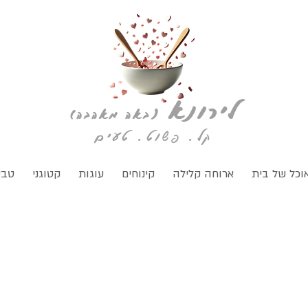
לירונא
(
באה מאהבה)
קל. פשוט. טעים
וכל של בית
ארוחה קלילה
קינוחים
עוגות
קטוגני
טבע