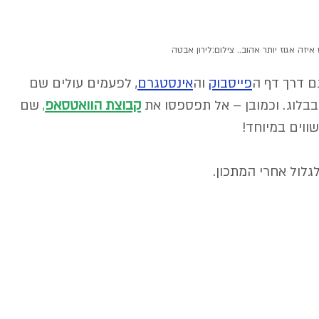
יזה אגוז יותר אהוב.. צילום:לירון אבטה
גם דרך דף ה
פייסבוק
וה
אינסטגרם
,
 לפעמים עולים שם 
בבלוג. וכמובן – אל תפספסו את 
קבוצת הוואטסאפ
,
 שם 
וים במיוחד! 
גלול אחרי המתכון.