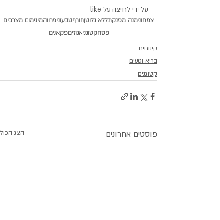
על ידי לחיצה על 
like
צמחוני
מנה מפנקת
ללא גלוטן
חורף
טבעוני
פרווה
מינימום מצרכים
פסח
קטוגני
אגוזים
פקאנים
קינוחים
בריא וטעים
קטוגנים
פוסטים אחרונים
הצג הכול