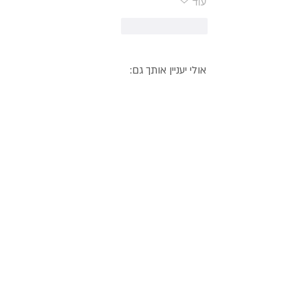
עוד
לייק
להשיב
אולי יעניין אותך גם: