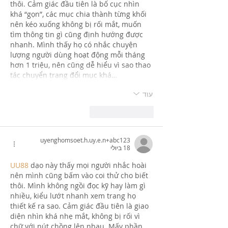
thôi. Cảm giác đầu tiên là bố cục nhìn 
khá “gọn”, các mục chia thành từng khối 
nên kéo xuống không bị rối mắt, muốn 
tìm thông tin gì cũng định hướng được 
nhanh. Mình thấy họ có nhắc chuyện 
lượng người dùng hoạt động mỗi tháng 
hơn 1 triệu, nên cũng dễ hiểu vì sao thao 
tác chuyển trang đổi mục khá…
עוד
לייק
להשיב
uyenghomsoet.h.uy.e.n+abc123
18 ביולי
UU88
 dạo này thấy mọi người nhắc hoài 
nên mình cũng bấm vào coi thử cho biết 
thôi. Mình không ngồi đọc kỹ hay làm gì 
nhiều, kiểu lướt nhanh xem trang họ 
thiết kế ra sao. Cảm giác đầu tiên là giao 
diện nhìn khá nhẹ mắt, không bị rối vì 
chữ với nút chồng lên nhau. Mấy phần 