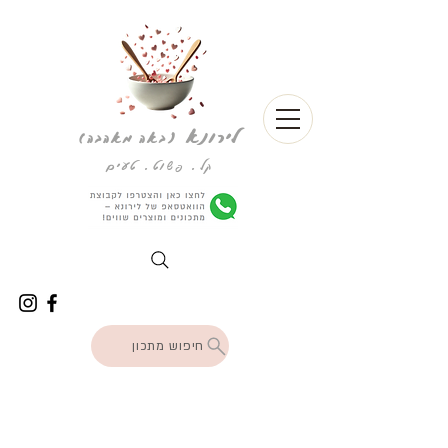
לירונא
(
באה מאהבה)
קל. פשוט. טעים
חיפוש מתכון