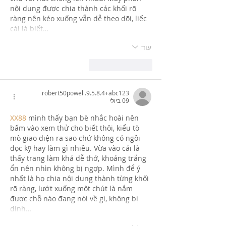
nội dung được chia thành các khối rõ 
ràng nên kéo xuống vẫn dễ theo dõi, liếc 
cái là biết…
עוד
לייק
להשיב
robert50powell.9.5.8.4+abc123
09 ביולי
XX88
 mình thấy bạn bè nhắc hoài nên 
bấm vào xem thử cho biết thôi, kiểu tò 
mò giao diện ra sao chứ không có ngồi 
đọc kỹ hay làm gì nhiều. Vừa vào cái là 
thấy trang làm khá dễ thở, khoảng trắng 
ổn nên nhìn không bị ngợp. Mình để ý 
nhất là họ chia nội dung thành từng khối 
rõ ràng, lướt xuống một chút là nắm 
được chỗ nào đang nói về gì, không bị 
dính…