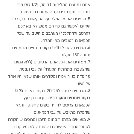
אתם נמנעים ממליחות גבוהה) ו1/2 כוס מים 
רותחים. מערבבים עד להמסת רוב המלח.
5. שופכים את מי המלח על הפקאנים ובעזרתם 
הידיים (אפשר גם כף אם ממש לא בא לכם 
להרטב ולהתלכלך) מערבבים היטב עד שכל 
הפקאנים רטובים ממי המלח.
6. מניחים להם ל 5-10 דקות ובנתיים מחממים 
תנור ל180 מעלות.
7. מפזרים את הפקאנים הרטובים (
ללא המים
שהצטברו בתחתית הקערה) על גבי תבנית 
מרופדת בנייר אפיה ומסדרים אותן שלא יהיו אחד 
על השני. 
8. מכניסים לתנור ל20-25 דקות, כאשר 
כל 5 
דקות פותחים ומערבבים 
בעזרת כף עץ. 
הפקאנים צריכים להיות יבשים לחלוטין ותראו 
שהמלח מתייבש על גבי הפקאנים.
9. מוציאים מהתנור בתום הזמן ומחכים שיתקררו 
לטמפ' החדר. אפשר גם להתחיל לנשנש קודם 
אבל כשיתקררו לגמרי הם יהיו יותר קראנצ'ים. אם 