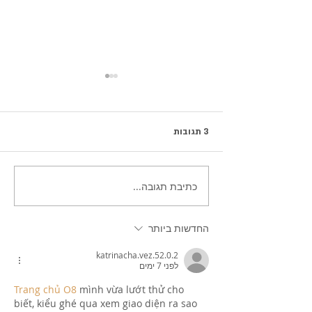
3 תגובות
כתיבת תגובה...
עוגת פרג שוקולד בחושה
ומושחתת
החדשות ביותר
katrinacha.vez.52.0.2
לפני 7 ימים
Trang chủ O8
 mình vừa lướt thử cho 
biết, kiểu ghé qua xem giao diện ra sao 