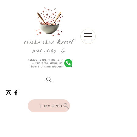
לירונא
(
באה מאהבה)
קל. פשוט. טעים
חיפוש מתכון