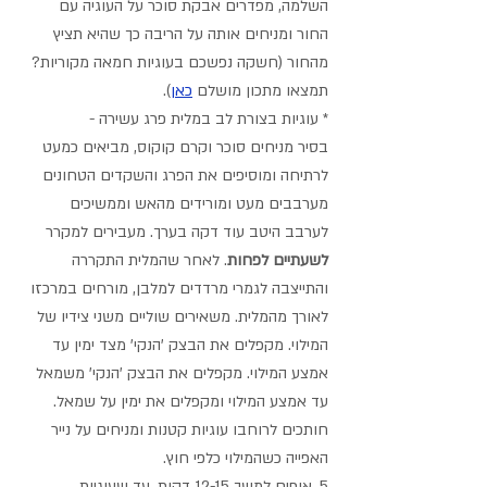
השלמה, מפדרים אבקת סוכר על העוגיה עם 
החור ומניחים אותה על הריבה כך שהיא תציץ 
מהחור (חשקה נפשכם בעוגיות חמאה מקוריות? 
תמצאו מתכון מושלם 
כאן
).
* עוגיות בצורת לב במלית פרג עשירה - 
בסיר מניחים סוכר וקרם קוקוס, מביאים כמעט 
לרתיחה ומוסיפים את הפרג והשקדים הטחונים 
מערבבים מעט ומורידים מהאש וממשיכים 
לערבב היטב עוד דקה בערך. מעבירים למקרר 
לשעתיים לפחות
. לאחר שהמלית התקררה 
והתייצבה לגמרי מרדדים למלבן, מורחים במרכזו 
לאורך מהמלית. משאירים שוליים משני צידיו של 
המילוי. מקפלים את הבצק 'הנקי' מצד ימין עד 
אמצע המילוי. מקפלים את הבצק 'הנקי' משמאל 
עד אמצע המילוי ומקפלים את ימין על שמאל. 
חותכים לרוחבו עוגיות קטנות ומניחים על נייר 
האפייה כשהמילוי כלפי חוץ.
5. אופים למשך 12-15 דקות, עד שעוגיות 