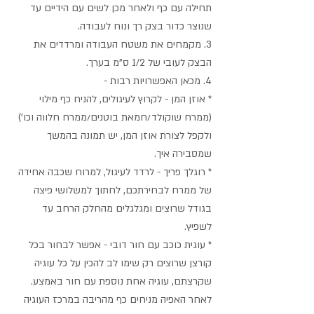
תחילה עם כף ולאחר מכן לשים עם הידיים עד 
שנוצר כדור בצק רך ונוח לעבודה.
3. מקמחים את משטח העבודה ומרדדים את 
הבצק לעובי של 1/2 ס"מ בערך. 
4. מכאן האפשרויות רבות - 
* אוזן המן - לקרוץ לעיגולים, להניח כף מילוי 
(ממרח שוקולד/חמאת בוטנים/ממרח חלווה וכו') 
ולקפל לצורת אוזן המן, יש תמונה בהמשך 
שמסבירה איך.
* רוגלך פריך - לרדד לעיגול, למרוח שכבה אחידה 
של ממרח לבחירתכם, לחתוך למשלושי פיצה 
בגודל שרוצים ומגלגלים מהחלק הרחב עד 
לשפיץ.
* עוגית כוכב עם חור דובי - אפשר לבחור בכל 
קורצן שרוצים רק שימו לב
 להכין על כל עוגיה 
שקרצתם, עוגיה אחת נוספת עם חור באמצע. 
לאחר האפיה מניחים כף מהריבה במרכז העוגיה 