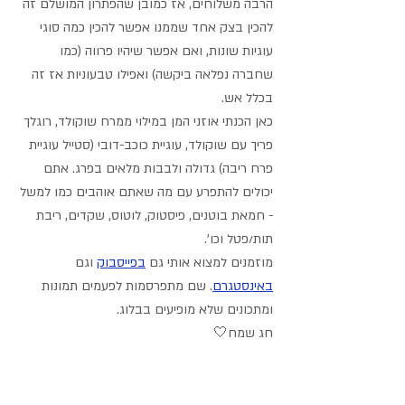
הרבה משלוחים, אז כמובן שהפתרון המושלם זה 
להכין בצק אחד שממנו אפשר להכין כמה סוגי 
עוגיות שונות, ואם אפשר שיהיו פרווה (כמו 
שחברה נפלאה ביקשה) ואפילו טבעוניות אז זה 
בכלל אש.
כאן הכנתי אוזני המן במילוי ממרח שוקולד, רוגלך 
פריך עם שוקולד, עוגיית כוכב-דובי (סטייל עוגיית 
פרח ריבה) גדולה ולבבות מלאים בפרג. אתם 
יכולים להתפרע עם מה שאתם אוהבים כמו למשל 
- חמאת בוטנים, פיסטוק, לוטוס, שקדים, ריבת 
תות/פטל וכו'.
מוזמנים למצוא אותי גם 
בפייסבוק
 וגם 
באינסטגרם
. שם מתפרסמות לפעמים תמונות 
ומתכונים שלא מופיעים בבלוג.
חג שמח🤍