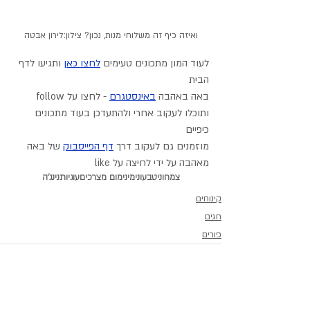
ואיזה כיף זה משלוחי מנות, נכון? צילון:לירון אבטה
לעוד המון מתכונים טעימים 
לחצו כאן
 ותגיעו לדף 
הבית
באה באהבה 
באינסטגרם
 - לחצו על follow 
ותוכלו לעקוב אחרי ולהתעדכן בעוד מתכונים 
כיפיים
מוזמנים גם לעקוב דרך 
דף הפייסבוק
 של באה 
מאהבה על ידי לחיצה על like
צמחוני
טבעוני
מינימום מצרכים
עוגיות
נינג'ה
קינוחים
חגים
פורים