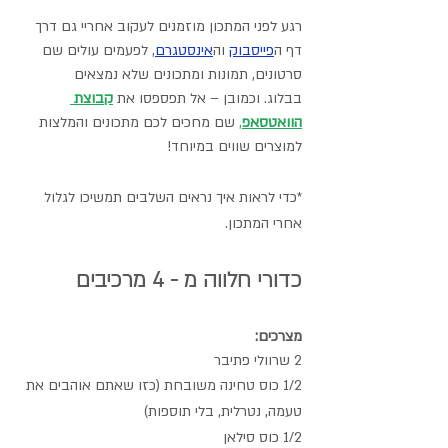
רגע לפני המתכון מוזמנים לעקוב אחריי גם דרך 
דף ה
פייסבוק
וה
אינסטגרם
,
 לפעמים עולים שם 
סרטונים, תמונות ומתכונים שלא נמצאים 
בבלוג. וכמובן – אל תפספסו את 
קבוצת 
הוואטסאפ
,
 שם מחכים לכם מתכונים והמלצות 
למוצרים שווים במיוחד! 
*כדי לראות איך נראים השלבים תמשיכו לגלול 
אחרי המתכון.
כדורי חלווה מ - 4 מרכיבים
מצרכים:
2 שרוולי פתיבר
1/2 כוס טחינה משובחת (כזו שאתם אוהבים את 
טעמה, נטרלית, בלי תוספות)
1/2 כוס סילאן