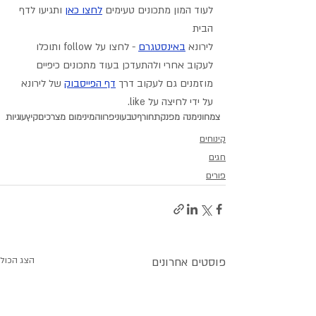
לעוד המון מתכונים טעימים 
לחצו כאן
 ותגיעו לדף 
הבית
לירונא 
באינסטגרם
- לחצו על follow ותוכלו 
לעקוב אחרי ולהתעדכן בעוד מתכונים כיפיים
מוזמנים גם לעקוב דרך 
דף הפייסבוק
 של לירונא 
על ידי לחיצה על like.
צמחוני
מנה מפנקת
חורף
טבעוני
פרווה
מינימום מצרכים
קיץ
עוגיות
קינוחים
חגים
פורים
פוסטים אחרונים
הצג הכול