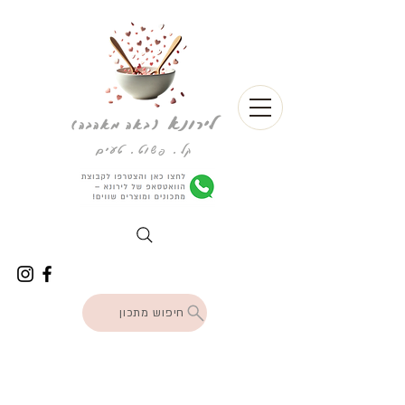
לירונא
(
באה מאהבה)
קל. פשוט. טעים
חיפוש מתכון