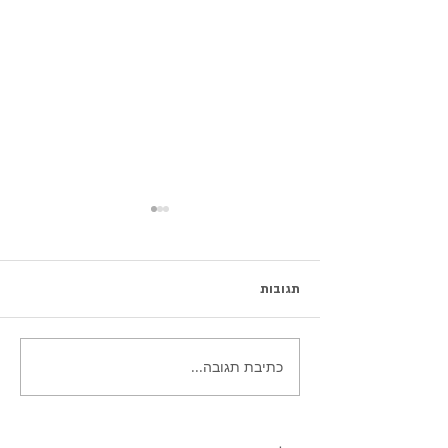
תגובות
עוגיות סנדוויץ' לב ריבה
כתיבת תגובה...