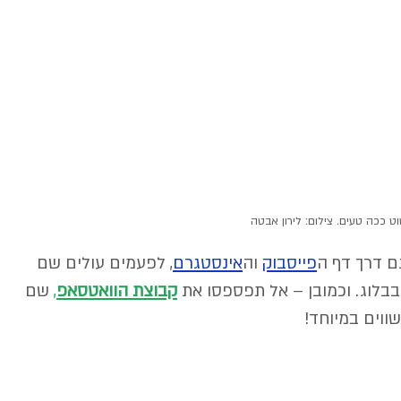
 ככה טעים. צילום: לירון אבטה
גם דרך דף ה
פייסבוק
וה
אינסטגרם
,
 לפעמים עולים שם 
בבלוג. וכמובן – אל תפספסו את 
קבוצת הוואטסאפ
,
 שם 
וים במיוחד! 