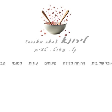
לירונא
(
באה מאהבה)
קל. פשוט. טעים
וכל של בית
ארוחה קלילה
קינוחים
עוגות
קטוגני
טבע