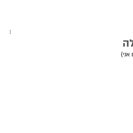
ה
אני)