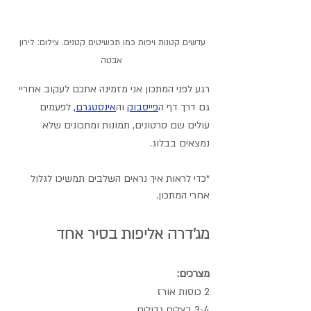
עדשים קטנות ויפות כמו תכשיטים קטנים. צילום: לירון 
אבטה
רגע לפני המתכון אני מזמינה אתכם לעקוב אחריי 
גם דרך דף ה
פייסבוק
 וה
אינסטגרם
,
 לפעמים 
עולים שם סרטונים, תמונות ומתכונים שלא 
נמצאים בבלוג.
*כדי לראות איך נראים השלבים תמשיכו לגלול 
אחרי המתכון.
מג'דרה אליפות בסיר אחד
מצרכים:
2 כוסות אורז
3-4 בצלים גדולים