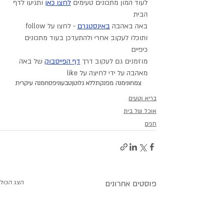
לעוד המון מתכונים טעימים 
לחצו כאן
 ותגיעו לדף 
הבית
באה באהבה 
באינסטגרם
 - לחצו על follow 
ותוכלו לעקוב אחרי ולהתעדכן בעוד מתכונים 
כיפיים
מוזמנים גם לעקוב דרך 
דף הפייסבוק
 של באה 
מאהבה על ידי לחיצה על like
צמחוני
מנה מפנקת
ללא גלוטן
טבעוני
פסח
מנה עיקרית
בריא וטעים
אוכל של בית
חגים
פוסטים אחרונים
הצג הכול