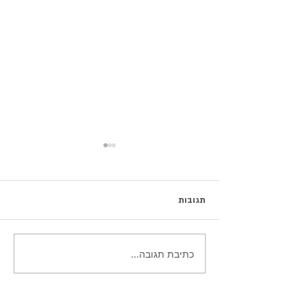
תגובות
כתיבת תגובה...
סלט כרובית חיה שמקפיץ את
הארוחה