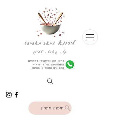
לירונא
(
באה מאהבה)
קל. פשוט. טעים
חיפוש מתכון