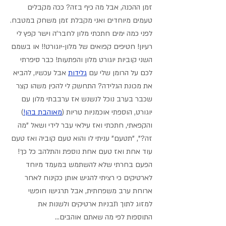
זמן ההכנה, אבל מה כיף בזה? ככה מקבלים 
טעמים מיוחדים ואני מקבלת זמן משחק במטבח.
לפני כמה ימים חתכתי מלון לחבר'ה וישר קפץ לי 
רעיון! חטיפים קפואים של מלון-יוגורט!! או בשמם 
השני קוביות יוגורט מלון והפתעות! כבר סיפרתי 
לכם על הרומן שלי עם 
גלידות
 אבל עכשיו, להביא 
את מכונת הגלידה? התחשק לי להכין משהו קצר 
שכבר בערב נוכל לנשנש אז ערבבתי מלון עם 
יוגורט, הוספתי אוכמניות טריות (
מאוהבת בהן!
) 
והקפאתי, חתכתי ואז עילאי עבר לידי ושאל "מה 
זה?", "תטעם" עניתי לו והוא טעם קוביה ואז טעם 
עוד אחת ואז טעם אחת נוספת והתלהב כל כך! 
הפעם בחרתי שלא להשתמש במעמד מיוחד 
לארטיקים כי רציתי להגיש אותן כקינוח לאחר 
ארוחת ערב משפחתית, אבל תרגישו חופשי 
למזוג לתוך תבניות ארטיקים ולשנות את 
התוספות לפי מה שאתם אוהבים...