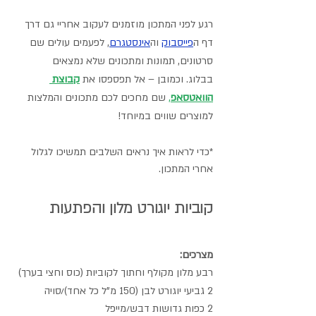
רגע לפני המתכון מוזמנים לעקוב אחריי גם דרך 
דף ה
פייסבוק
וה
אינסטגרם
,
 לפעמים עולים שם 
סרטונים, תמונות ומתכונים שלא נמצאים 
בבלוג. וכמובן – אל תפספסו את 
קבוצת 
הוואטסאפ
,
 שם מחכים לכם מתכונים והמלצות 
למוצרים שווים במיוחד! 
*כדי לראות איך נראים השלבים תמשיכו לגלול 
אחרי המתכון.
קוביות יוגורט מלון והפתעות
מצרכים:
רבע מלון מקולף וחתוך לקוביות (כוס וחצי בערך)
2 גביעי יוגורט לבן (150 מ"ל כל אחד)/סויה
2 כפות גדושות דבש/מייפל