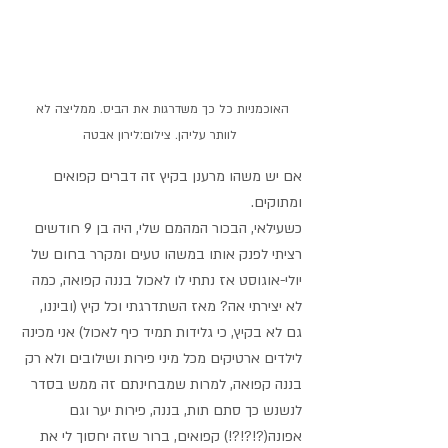
האוכמניות כל כך משדרגות את הביס. ממליצה לא 
לוותר עליהן. צילום:לירון אבטה
אם יש משהו מרענן בקיץ זה דברים קפואים 
ומתוקים. 
כשעילאי, הבכור המהמם שלי, היה בן 9 חודשים 
רציתי לפנק אותו במשהו טעים ומקרר בחום של 
יולי-אוגוסט אז נתתי לו לאכול בננה קפואה, כמה 
לא יצירתי אה? מאז השתדרגתי וכל קיץ (וביננו, 
גם לא בקיץ, כי גלידות תמיד כיף לאכול) אני מכינה 
לילדים ארטיקים מכל מיני פירות ושילובים ולא רק 
בננה קפואה, למרות שמבחינתם זה ממש בסדר 
לנשנש כך סתם תות, בננה, פירות יער וגם 
אפונה(?!?!?!) קפואים, ברור שזה יחסוך לי את 