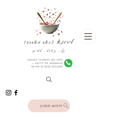
לירונא
(
באה מאהבה)
קל. פשוט. טעים
חיפוש מתכון