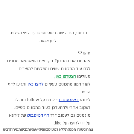
היו יותר, הרבה יותר. פשוט נושנשו עוד לפני הצילום. 
לירון אבטה
תהנו🤍
אהבתם את המתכון? בקבוצת הוואטסאפ מחכים 
לכם עוד מתכונים שווים והמלצות למוצרים 
מעולים! 
הצטרפו כאן
.
לעוד המון מתכונים טעימים 
לחצו כאן
 ותגיעו לדף 
הבית.
לירונא 
באינסטגרם
- לחצו על follow ותוכלו 
לעקוב אחרי ולהתעדכן בעוד מתכונים כיפיים.
מוזמנים גם לעקוב דרך 
דף הפייסבוק
 של לירונא 
על ידי לחיצה על like.
צמחוני
מנה מפנקת
ללא גלוטן
טבעוני
קיץ
עוגיות
גבינות
פירות
דבש