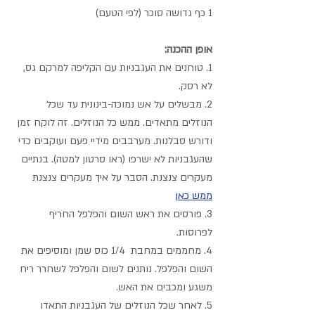
1 כף גדושה סוכר (לפי הטעם)
אופן ההכנה:
1. טוחנים את העגבניות עם הקליפה למרקם גס, 
לא רסק. 
2. מבשלים על אש נמוכה-בינונית עד שכל 
הנוזלים מתאדים. ממש כל הנוזלים. זה לוקח זמן 
ודורש סבלנות. מערבבים מידיי פעם ועוקבים כדי 
שהעגבניות לא ישרפו (ראו סרטון למטה). בנתיים 
מעקרים צנצנת. הסבר על איך מעקרים צנצנת 
ממש כאן
3. פורסים את ראש השום והפלפל החריף 
לפרוסות.
4. מחממים במחבת  1/4 כוס שמן ומוסיפים את 
השום והפלפל. נותנים לשום והפלפל לשחרר ריח 
משגע ומכבים את האש.
5. לאחר שכל הנוזלים של העגבניות התאדו 