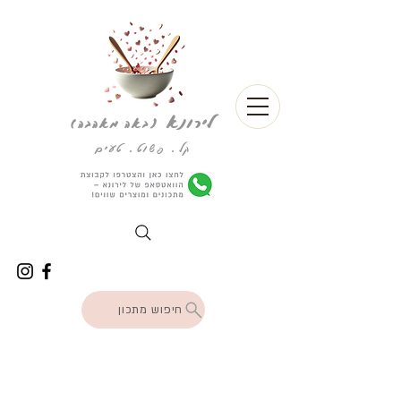
לירונא
(
באה מאהבה)
קל. פשוט. טעים
חיפוש מתכון