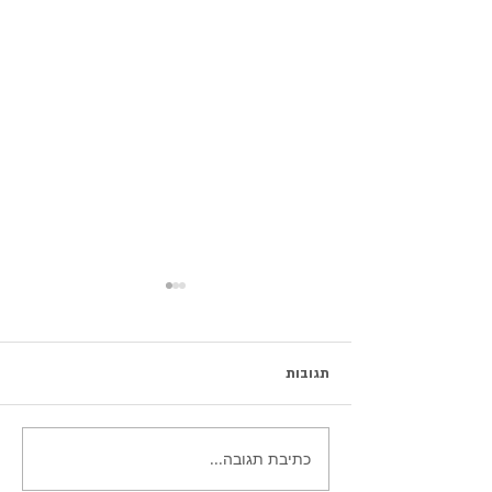
תגובות
ממרח פרלינה שקדים מסוכן
כתיבת תגובה...