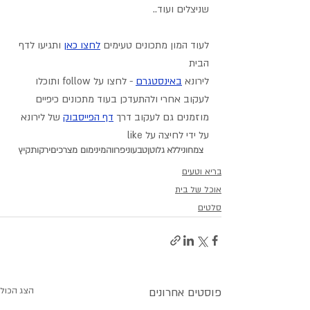
שניצלים ועוד..
לעוד המון מתכונים טעימים 
לחצו כאן
 ותגיעו לדף 
הבית
לירונא 
באינסטגרם
 - לחצו על follow ותוכלו 
לעקוב אחרי ולהתעדכן בעוד מתכונים כיפיים
מוזמנים גם לעקוב דרך 
דף הפייסבוק
 של לירונא 
על ידי לחיצה על like
צמחוני
ללא גלוטן
טבעוני
פרווה
מינימום מצרכים
ירקות
קיץ
בריא וטעים
אוכל של בית
סלטים
פוסטים אחרונים
הצג הכול