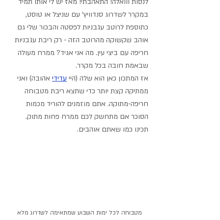
לנסות ווואלה! התאהבתי! מאז יש לי אותו תמיד 
במקרר לשדרוג סנדוויץ' עם שניצל או טוסט, 
כתוספת לרוטב עגבניות לפסטה והבכור שלי גם 
אוהב שקשוקה מהרוטב הזה - רק ריבת עגבניות 
חריפה עם ביצי עין. מה אני אגיד? ממרח מעולה 
שבאמת חובה בכל מקרר.
אז המתכון כאן הוא שלה (היי 
עדידי
 אהובה) ואני 
ממתיקה קצת יותר כדי שתצא ריבת מטבוחה 
חריפה-מתוקה. אתם מוזמנים להוריד מכמות 
הסוכר אם מתחשק לכם ממרח פחות מתוק. 
תכינו כמו שאתם אוהבים.
מטבוחה לכל ימות השבוע שמתאימה לשדרוג מלא 