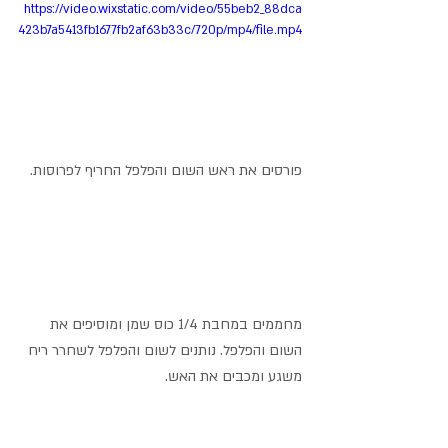
https://video.wixstatic.com/video/55beb2_88dca
423b7a5413fb1677fb2af63b33c/720p/mp4/file.mp4
פורסים את ראש השום והפלפל החריף לפרוסות.
מחממים במחבת 1/4 כוס שמן ומוסיפים את 
השום והפלפל. נותנים לשום והפלפל לשחרר ריח 
משגע ומכבים את האש.