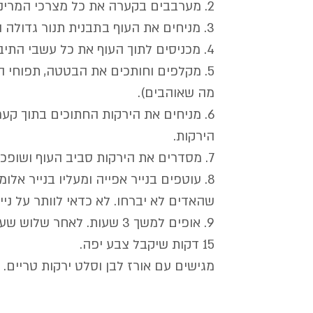
2. מערבבים בקערה את כל מצרכי המרינדה למשחה אחידה.
3. מניחים את העוף בתבנית תנור גדולה ומורחים אותו היטב במרינדה מבחוץ ומבפנים. 
4. מכניסים לתוך העוף את כל עשבי התיבול.
5. מקלפים וחותכים את הבטטה, תפוחי ה
מה שאוהבים).
6. מניחים את הירקות החתוכים בתוך 
הירקות.
7. מסדרים את הירקות סביב העוף ושופכים את יתרת המרינדה, אם נשארה, על העוף והירקות.
8. עוטפים בנייר אפייה ומעליו בנייר אלו
שהאדים לא יברחו. לא כדאי לוותר על נייר
9. אופים למשך 3 שעות. לאחר
15 דקות שיקבל צבע יפה.
מגישים עם אורז לבן וסלט ירקות טריים. ת