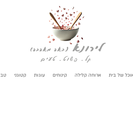
לירונא
(
באה מאהבה)
קל. פשוט. טעים
וכל של בית
ארוחה קלילה
קינוחים
עוגות
קטוגני
טבע