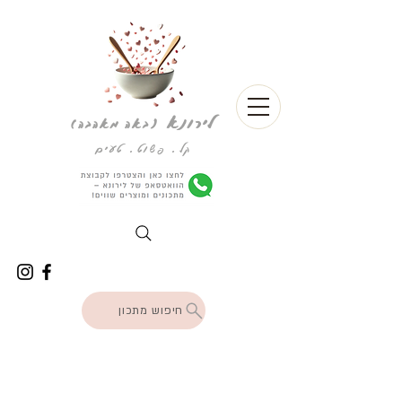
לירונא
(
באה מאהבה)
קל. פשוט. טעים
חיפוש מתכון