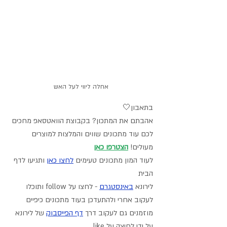
אחלה ליווי לעל האש
בתאבון🤍
אהבתם את המתכון? בקבוצת הוואטסאפ מחכים 
לכם עוד מתכונים שווים והמלצות למוצרים 
מעולים! 
הצטרפו כאן
לעוד המון מתכונים טעימים 
לחצו כאן
 ותגיעו לדף 
הבית
לירונא 
באינסטגרם
- לחצו על follow ותוכלו 
לעקוב אחרי ולהתעדכן בעוד מתכונים כיפיים
מוזמנים גם לעקוב דרך 
דף הפייסבוק
 של לירונא 
על ידי לחיצה על like.