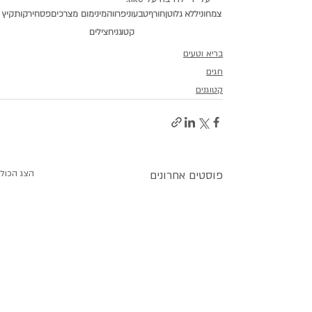
צמחוני
ללא גלוטן
חורף
טבעוני
פרווה
מינימום מצרכים
פסח
ירקות
קיץ
קטוגני
חצילים
בריא וטעים
חגים
קטוגנים
פוסטים אחרונים
הצג הכול