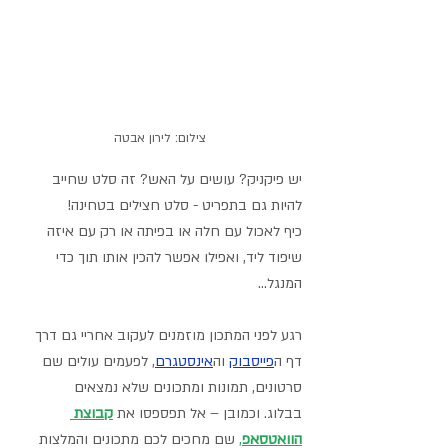
צילום: לירון אבטה
יש פיקניק? עושים על האש? זה סלט שחייב 
להיות גם בתפריט - סלט חצילים בטחינה!
כיף לאכול עם חלה או בפיתה או רק עם איזה 
שיפוד ליד, ואפילו אפשר להכין אותו תוך כדי 
המנגל...
רגע לפני המתכון מוזמנים לעקוב אחריי גם דרך 
דף ה
פייסבוק
וה
אינסטגרם
,
 לפעמים עולים שם 
סרטונים, תמונות ומתכונים שלא נמצאים 
בבלוג. וכמובן – אל תפספסו את 
קבוצת 
הוואטסאפ
,
 שם מחכים לכם מתכונים והמלצות 