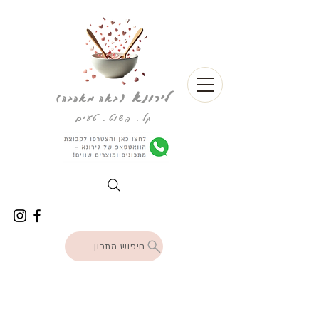
לירונא
(
באה מאהבה)
קל. פשוט. טעים
חיפוש מתכון