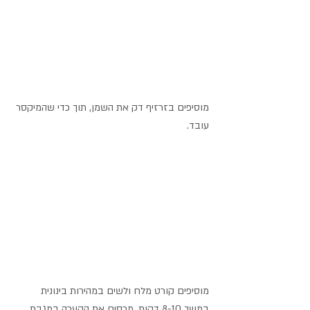
מוסיפים בזרזיף דק את השמן, תוך כדי שהמיקסר 
עובד.
מוסיפים קורט מלח ולשים במהירות בינונית 
במשך 8-10 דקות. מכסים את הקערה במגבת 