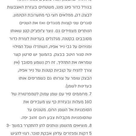
בגודל כדור פינג פונג, משטחים בעזרת האצבעות 
לבצק דק, ממלאים חצי כף מתערובת הקינמון, 
סוגרים שני קצוות מנוגדים ואז את השניים 
הנותרים מצמידים גם. נוצר צ'ופצ'יק קטן שאותו 
מסובבים בקטנה. מגלגלים בעדינות לצורת כדור 
ומניחים על גבי נייר אפיה, השתדלו שכל המילוי 
יהיה סגור היטב בבצק. בהמשך יש סרטון קצר 
שמראה את התהליך, זה רק נשמע מסובך (אין 
צורך להניח על קוביות קטנות של נייר אפיה, 
הבצק שומר על צורותו גם כשמרימים אותו 
בעדינות לשמן).
7. מחממים סיר עם שמן עמוק לטמפרטורה של 
160 מעלות ובעזרת כף עץ מעבירים את 
הסופגניות אל השמן החם. מטגנים עד 
שהסופגניות מקבלות צבע חום זהוב יפה.
8. מוציאים מהשמן ונותנים להן להתקרר במשך 3-
5 דקות ומפזרים עליהן אבקת סוכר. רצוי להגיש 