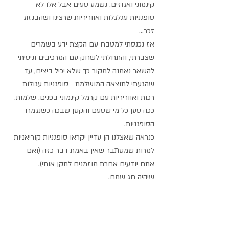
קינמוני ואגוזים. נשמע טעים אבל אלו לא 
סופגניות עגלגלות ואווריריות שרצינו ושהבנזוג 
זכר...
אז נכנסתי למטבח עם הקצת ידע בשמרים 
שצברתי, והתחלתי לשחק עם המרכיבים וניסיתי 
להשאר נאמנה למקור כך שלא יכיל ביצים, עד 
שהגעתי לתוצאה המושלמת - סופגניות עגולות 
רכות ואווריריות עם קרמל קינמוני בפנים. שלמות. 
ככה טען כל מי שטעם והקטן שבכה כשנגמרו 
הסופגניות.
כנראה שאצלנו הן עדיין יקראו סופגניות קוריאניות 
למרות שמסתבר שאין באמת דבר כזה (ואם 
אתם יודעים אחרת מוזמנים לתקן אותי).
שיהיה חג שמח.