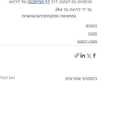
מוזמנים גם לעקוב דרך 
דף הפייסבוק
 של לירונא 
על ידי לחיצה על like.
צמחוני
מנה מפנקת
חורף
טבעוני
עוגיות
קינוחים
חנוכה
משהו לנשנש
פוסטים אחרונים
הצג הכול