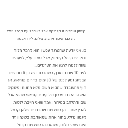
קינמון ושמרים זו קלסיקה אבל כשהכל עם קרמל נוזלי 
זה כבר סיפור אהבה. צילום: לירון אבטה
כן, אני יודעת שהטרנד עכשיו הוא קרמל מלוח 
וכאן יש קרמל קינמוני, אבל סמכו עליי, לפעמים 
שווה לזנוח לרגע את הטרנדים...
לפני 10 שנים בערך, כשהבכור היה בן 5 חודשים, 
הבנזוג נסע לכנס של 10 ימים בדרום קוריאה. אז 
חוץ מהעובדה שהביא משם מלא מתנות ופינוקים 
הוא הביא גם זיכרון של קינוח קוריאני שהוא אכל 
שם והתלהב בטירוף ואמר שאני חייבת לנסות 
להכין אותו - מן סופגניות שהבפנים שלהן קרמל 
קינמון נוזלי. בתור אחת שמאוהבת בקינמון זה 
היה נשמע חלום, נשמע כמו סופגניות קרמל 