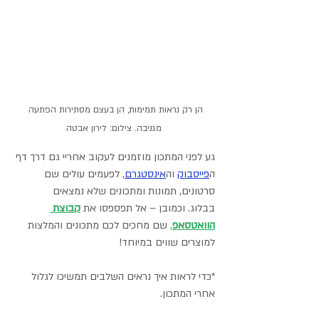
הן רק נראות תמימות, הן בעצם מסתירות הפתעה 
מגניבה. צילום: לירון אבטה
גע לפני המתכון מוזמנים לעקוב אחריי גם דרך דף 
ה
פייסבוק
וה
אינסטגרם
,
 לפעמים עולים שם 
סרטונים, תמונות ומתכונים שלא נמצאים 
בבלוג. וכמובן – אל תפספסו את 
קבוצת 
הוואטסאפ
,
 שם מחכים לכם מתכונים והמלצות 
למוצרים שווים במיוחד! 
*כדי לראות איך נראים השלבים תמשיכו לגלול 
אחרי המתכון.