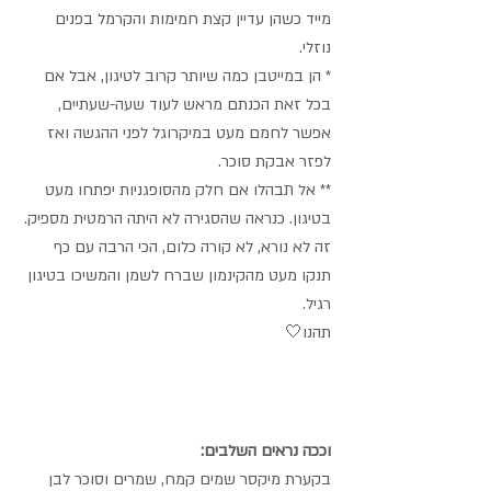
מייד כשהן עדיין קצת חמימות והקרמל בפנים 
נוזלי.
* הן במייטבן כמה שיותר קרוב לטיגון, אבל אם 
בכל זאת הכנתם מראש לעוד שעה-שעתיים, 
אפשר לחמם מעט במיקרוגל לפני ההגשה ואז 
לפזר אבקת סוכר.
** אל תבהלו אם חלק מהסופגניות יפתחו מעט 
בטיגון. כנראה שהסגירה לא היתה הרמטית מספיק. 
זה לא נורא, לא קורה כלום, הכי הרבה עם כף 
תנקו מעט מהקינמון שברח לשמן והמשיכו בטיגון 
רגיל.
תהנו🤍
וככה נראים השלבים:
בקערת מיקסר שמים קמח, שמרים וסוכר לבן 