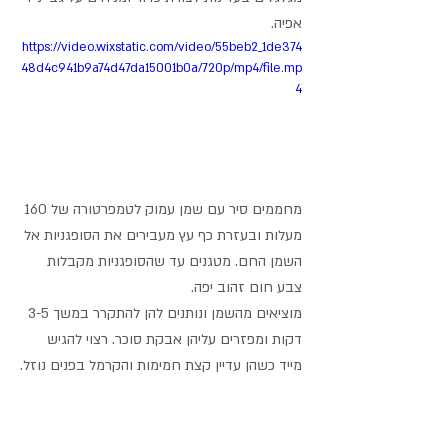
אפיה.
https://video.wixstatic.com/video/55beb2_1de374
48d4c941b9a74d47da15001b0a/720p/mp4/file.mp
4
מחממים סיר עם שמן עמוק לטמפרטורה של 160 
מעלות ובעזרת כף עץ מעבירים את הסופגניות אל 
השמן החם. מטגנים עד שהסופגניות מקבלות 
צבע חום זהוב יפה.
מוציאים מהשמן ונותנים להן להתקרר במשך 3-5 
דקות ומפזרים עליהן אבקת סוכר. רצוי להגיש 
מייד כשהן עדיין קצת חמימות והקרמל בפנים נוזל.