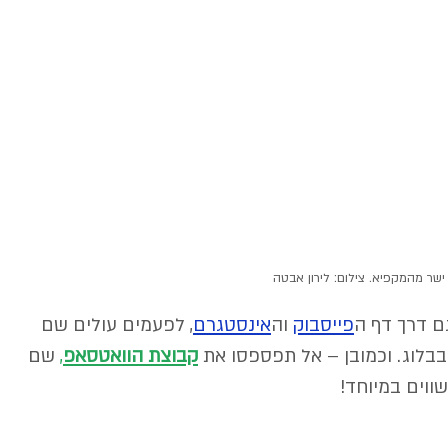
ישר מהמקפיא. צילום: לירון אבטה
גם דרך דף ה
פייסבוק
וה
אינסטגרם
,
 לפעמים עולים שם 
בבלוג. וכמובן – אל תפספסו את 
קבוצת הוואטסאפ
,
 שם 
וים במיוחד! 