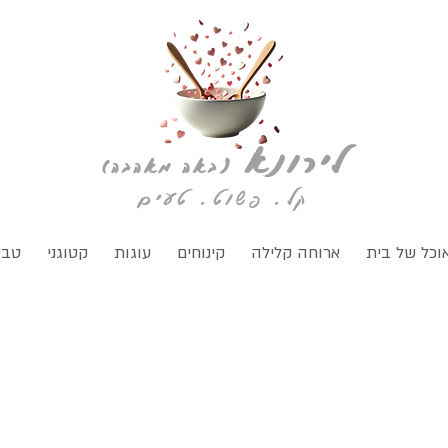
לירונא
(
באה מאהבה)
קל. פשוט. טעים
וכל של בית
ארוחה קלילה
קינוחים
עוגות
קטוגני
טבע