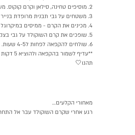
2. מוסיפים טחינה, סילאן וקרם קוקוס. מערבבים במעבד המזון עד ליצירת בצק אחיד.
3. משטחים על גבי תבנית מרופדת בנייר אפיה ומהדקים היטב.
4. מכינים את הקרם - ממיסים במיקרוגל שוקולד מריר ו3/4 כוס קרם קוקוס ומערבבים לאיחוד. 
5. שופכים את קרם השוקולד על גבי בצק החלווה שלנו ומורחים כך שהכל יהיה מכוסה.
6. שולחים להקפאה לפחות ל4-5 שעות. מוציאים, חותכים לקוביות ומתענגים.
**עדיף לשמור בהקפאה ולהוציא 5 דקות לפני ההגשה.
תהנו🤍
מאחורי הקלעים...
רגע אחרי שקרם השוקולד עבר אל התחת