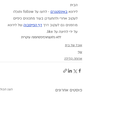
הבית
לירונא 
באינסטגרם
- לחצו על follow ותוכלו 
לעקוב אחרי ולהתעדכן בעוד מתכונים כיפיים
מוזמנים גם לעקוב דרך 
דף הפייסבוק
 של לירונא 
על ידי לחיצה על like.
ללא גלוטן
חורף
פסח
מנה עיקרית
אוכל של בית
עוף
ארוחה קלילה
פוסטים אחרונים
הצג הכול