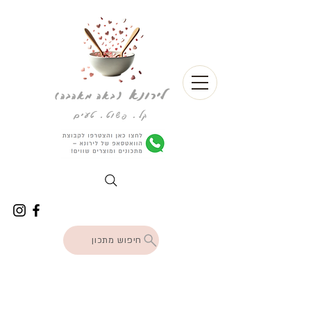
לירונא
(
באה מאהבה)
קל. פשוט. טעים
חיפוש מתכון