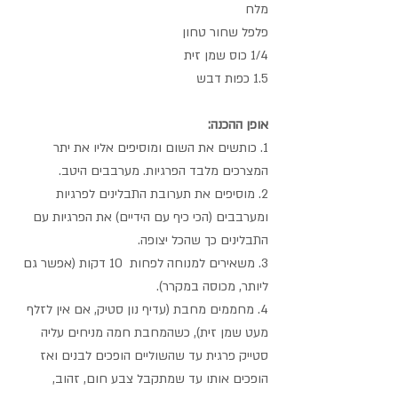
מלח
פלפל שחור טחון
1/4 כוס שמן זית
1.5 כפות דבש 
אופן ההכנה:
1. כותשים את השום ומוסיפים אליו את יתר 
המצרכים מלבד הפרגיות. מערבבים היטב.
2. מוסיפים את תערובת התבלינים לפרגיות 
ומערבבים (הכי כיף עם הידיים) את הפרגיות עם 
התבלינים כך שהכל יצופה.
3. משאירים למנוחה לפחות  10 דקות (אפשר גם 
ליותר, מכוסה במקרר).
4. מחממים מחבת (עדיף נון סטיק, אם אין לזלף 
מעט שמן זית), כשהמחבת חמה מניחים עליה 
סטייק פרגית עד שהשוליים הופכים לבנים ואז 
הופכים אותו עד שמתקבל צבע חום, זהוב, 