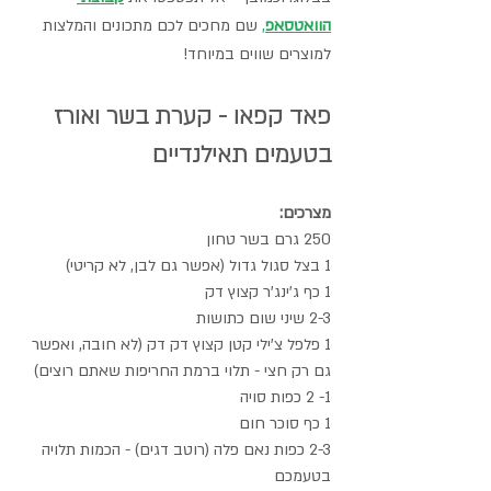
הוואטסאפ
,
 שם מחכים לכם מתכונים והמלצות 
למוצרים שווים במיוחד! 
פאד קפאו - קערת בשר ואורז 
בטעמים תאילנדיים
מצרכים:
250 גרם בשר טחון
1 בצל סגול גדול (אפשר גם לבן, לא קריטי)
1 כף ג'ינג'ר קצוץ דק
2-3 שיני שום כתושות
1 פלפל צ'ילי קטן קצוץ דק דק (לא חובה, ואפשר 
גם רק חצי - תלוי ברמת החריפות שאתם רוצים) 
1- 2 כפות סויה 
1 כף סוכר חום
2-3 כפות נאם פלה (רוטב דגים) - הכמות תלויה 
בטעמכם 