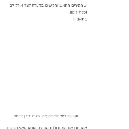
7. מסירים מהאש ומגישים בקערה לצד אורז לבן 
ופלח לימון. 
בתאבון!
געגועים לתאילנד בקערה. צילום: לירון אבטה
אהבתם את המתכון? בקבוצת הוואטסאפ מחכים 