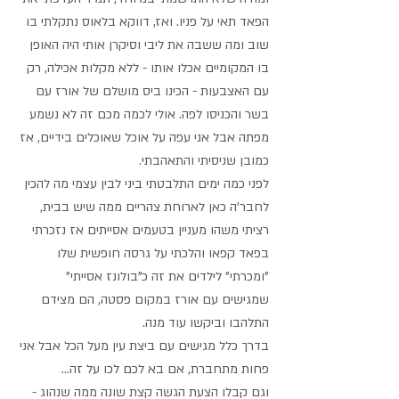
הפאד תאי על פניו. ואז, דווקא בלאוס נתקלתי בו  
שוב ומה ששבה את ליבי וסיקרן אותי היה האופן 
בו המקומיים אכלו אותו - ללא מקלות אכילה, רק 
עם האצבעות - הכינו ביס מושלם של אורז עם 
בשר והכניסו לפה. אולי לכמה מכם זה לא נשמע 
מפתה אבל אני עפה על אוכל שאוכלים בידיים, אז 
כמובן שניסיתי והתאהבתי.
לפני כמה ימים התלבטתי ביני לבין עצמי מה להכין 
לחבר'ה כאן לארוחת צהריים ממה שיש בבית, 
רציתי משהו מעניין בטעמים אסייתים אז נזכרתי 
בפאד קפאו והלכתי על גרסה חופשית שלו 
"ומכרתי" לילדים את זה כ"בולונז אסייתי" 
שמגישים עם אורז במקום פסטה, הם מצידם 
התלהבו וביקשו עוד מנה.
בדרך כלל מגישים עם ביצת עין מעל הכל אבל אני 
פחות מתחברת, אם בא לכם לכו על זה...
וגם קבלו הצעת הגשה קצת שונה ממה שנהוג - 