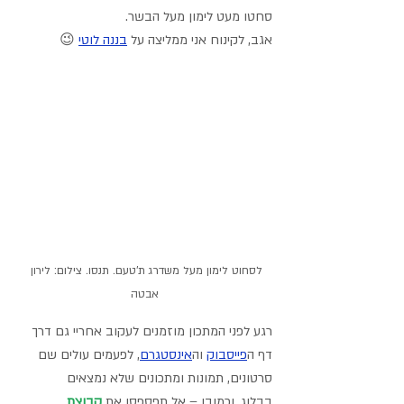
סחטו מעט לימון מעל הבשר.
אגב, לקינוח אני ממליצה על 
בננה לוטי
 😉
לסחוט לימון מעל משדרג ת'טעם. תנסו. צילום: לירון 
אבטה
רגע לפני המתכון מוזמנים לעקוב אחריי גם דרך 
דף ה
פייסבוק
וה
אינסטגרם
,
 לפעמים עולים שם 
סרטונים, תמונות ומתכונים שלא נמצאים 
בבלוג. וכמובן – אל תפספסו את 
קבוצת 