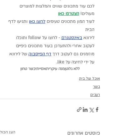
לכם עוד מתכונים שווים והמלצות למוצרים 
מעולים! 
הצטרפו כאן
לעוד המון מתכונים טעימים 
לחצו כאן
 ותגיעו לדף 
הבית
לירונא 
באינסטגרם
- לחצו על follow ותוכלו 
לעקוב אחרי ולהתעדכן בעוד מתכונים כיפיים
מוזמנים גם לעקוב דרך 
דף הפייסבוק
 של לירונא 
על ידי לחיצה על like.
ללא גלוטן
מנה עיקרית
אסייתי
בשר טחון
אוכל של בית
בשר
רעבים
פוסטים אחרונים
הצג הכול