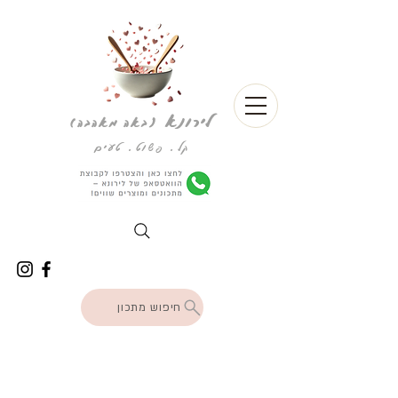
לירונא
(
באה מאהבה)
קל. פשוט. טעים
חיפוש מתכון