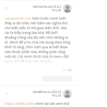
katrinacha.vez.52.0.2
28 ביולי
soicauxsmb.com
 hôm trước mình lướt 
thấy ai đó nhắc nên bấm vào nghía thử 
cho biết, kiểu tò mò giao diện thôi. Vào 
cái là thấy trang làm khá “dễ thở”, 
khoảng trắng vừa đủ nên nhìn không bị 
bí. Mình để ý họ chia nội dung theo từng 
khối rõ ràng, nhìn lướt qua là biết đoạn 
nào thuộc phần nào, không phải căng 
mắt dò. Cái mình thích nữa là menu đặt 
ngay chỗ dễ thấy nên chuyển…
עוד
לייק
להשיב
davidthom.a.s.282.55
24 ביולי
https://de88.work/
 mình tạt vào xem thử 