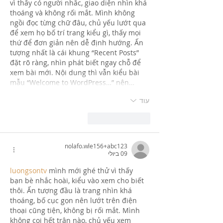
vì thấy có người nhắc, giao diện nhìn khá 
thoáng và không rối mắt. Mình không 
ngồi đọc từng chữ đâu, chủ yếu lướt qua 
để xem họ bố trí trang kiểu gì, thấy mọi 
thứ để đơn giản nên dễ định hướng. Ấn 
tượng nhất là cái khung “Recent Posts” 
đặt rõ ràng, nhìn phát biết ngay chỗ để 
xem bài mới. Nội dung thì vẫn kiểu bài 
mẫu “Welcome to WordPress…” nên…
עוד
לייק
להשיב
nolafo.wle156+abc123
09 ביולי
luongsontv
 mình mới ghé thử vì thấy 
bạn bè nhắc hoài, kiểu vào xem cho biết 
thôi. Ấn tượng đầu là trang nhìn khá 
thoáng, bố cục gọn nên lướt trên điện 
thoại cũng tiện, không bị rối mắt. Mình 
không coi hết trận nào, chủ yếu xem 