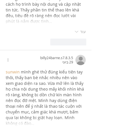
cách họ trình bày nội dung và cập nhật 
tin tức. Thấy phần tin thể thao lên khá 
đều, tiêu đề rõ ràng nên đọc lướt vài 
phút là nắm được tình…
עוד
לייק
להשיב
billy24barne.s7.8.3.5
29 ביוני
sunwin
 mình ghé thử đúng kiểu tiện tay 
thôi, thấy bạn bè nhắc nhiều nên vào 
xem giao diện ra sao. Vừa mở lên là thấy 
họ chia nội dung theo mấy khối nhìn khá 
rõ ràng, không bị dồn chữ kín màn hình 
nên đọc đỡ mệt. Mình hay dùng điện 
thoại nên để ý nhất là thao tác cuộn với 
chuyển mục, cảm giác khá mượt, bấm 
qua lại không bị giật hay loạn. Mình 
không có đào…