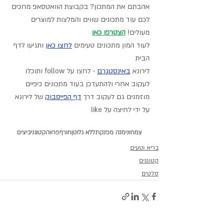
אהבתם את המתכון? בקבוצת הוואטסאפ מחכים 
לכם עוד מתכונים שווים והמלצות למוצרים 
מעולים! 
הצטרפו כאן
לעוד המון מתכונים טעימים 
לחצו כאן
 ותגיעו לדף 
הבית
לירונא 
באינסטגרם
- לחצו על follow ותוכלו 
לעקוב אחרי ולהתעדכן בעוד מתכונים כיפיים
מוזמנים גם לעקוב דרך 
דף הפייסבוק
 של לירונא 
על ידי לחיצה על like
צמחוני
מנה מפנקת
ללא גלוטן
חורף
פרווה
קטוגני
ביצים
בריא וטעים
קטוגנים
סלטים