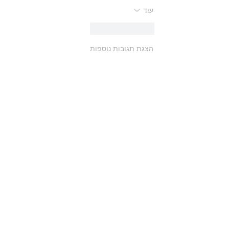
עוד
לייק
להשיב
הצגת תגובות נוספות
אולי יעניין אותך גם: