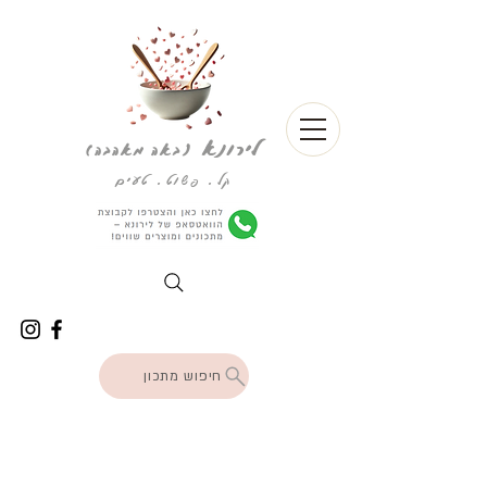
לירונא
(
באה מאהבה)
קל. פשוט. טעים
חיפוש מתכון