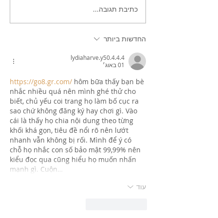
פקאנים מלוחים קלויים בתנור
כתיבת תגובה...
החדשות ביותר
lydiaharve.y50.4.4.4
01 באוג׳
https://go8.gr.com/
 hôm bữa thấy bạn bè 
nhắc nhiều quá nên mình ghé thử cho 
biết, chủ yếu coi trang họ làm bố cục ra 
sao chứ không đăng ký hay chơi gì. Vào 
cái là thấy họ chia nội dung theo từng 
khối khá gọn, tiêu đề nổi rõ nên lướt 
nhanh vẫn không bị rối. Mình để ý có 
chỗ họ nhắc con số bảo mật 99,99% nên 
kiểu đọc qua cũng hiểu họ muốn nhấn 
mạnh gì. Cuộn…
עוד
לייק
להשיב