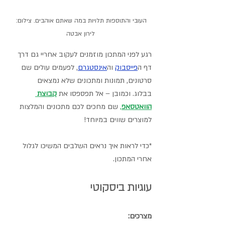
העובי והתוספות תלויות במה שאתם אוהבים. צילום: 
לירון אבטה
רגע לפני המתכון מוזמנים לעקוב אחריי גם דרך 
דף ה
פייסבוק
וה
אינסטגרם
,
 לפעמים עולים שם 
סרטונים, תמונות ומתכונים שלא נמצאים 
בבלוג. וכמובן – אל תפספסו את 
קבוצת 
הוואטסאפ
,
 שם מחכים לכם מתכונים והמלצות 
למוצרים שווים במיוחד! 
*כדי לראות איך נראים השלבים המשיכו לגלול 
אחרי המתכון.
עוגיות ביסקוטי  
מצרכים: