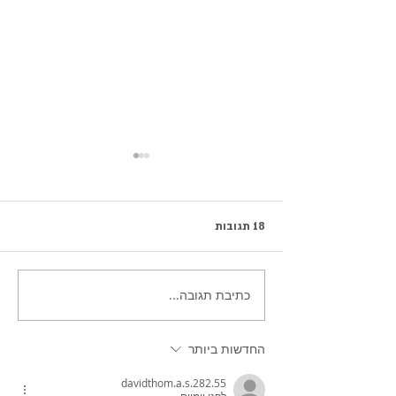
18 תגובות
כתיבת תגובה...
עוגיות שוקולד צ'יפס עם חמאת
קשיו
החדשות ביותר
davidthom.a.s.282.55
לפני יומיים