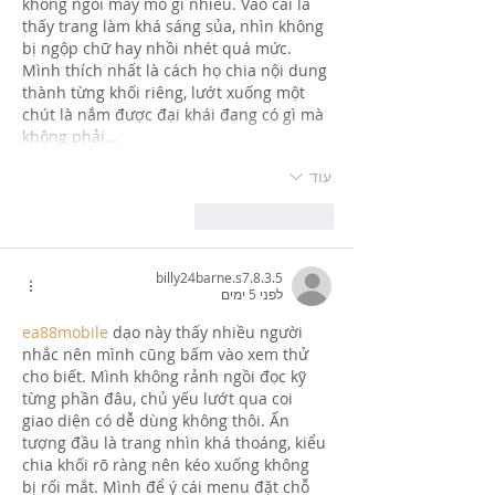
không ngồi mày mò gì nhiều. Vào cái là 
thấy trang làm khá sáng sủa, nhìn không 
bị ngộp chữ hay nhồi nhét quá mức. 
Mình thích nhất là cách họ chia nội dung 
thành từng khối riêng, lướt xuống một 
chút là nắm được đại khái đang có gì mà 
không phải…
עוד
לייק
להשיב
billy24barne.s7.8.3.5
לפני 5 ימים
ea88mobile
 dạo này thấy nhiều người 
nhắc nên mình cũng bấm vào xem thử 
cho biết. Mình không rảnh ngồi đọc kỹ 
từng phần đâu, chủ yếu lướt qua coi 
giao diện có dễ dùng không thôi. Ấn 
tượng đầu là trang nhìn khá thoáng, kiểu 
chia khối rõ ràng nên kéo xuống không 
bị rối mắt. Mình để ý cái menu đặt chỗ 