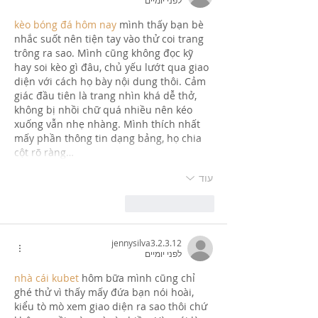
kèo bóng đá hôm nay
 mình thấy bạn bè 
nhắc suốt nên tiện tay vào thử coi trang 
trông ra sao. Mình cũng không đọc kỹ 
hay soi kèo gì đâu, chủ yếu lướt qua giao 
diện với cách họ bày nội dung thôi. Cảm 
giác đầu tiên là trang nhìn khá dễ thở, 
không bị nhồi chữ quá nhiều nên kéo 
xuống vẫn nhẹ nhàng. Mình thích nhất 
mấy phần thông tin dạng bảng, họ chia 
cột rõ ràng…
עוד
לייק
להשיב
jennysilva3.2.3.12
לפני יומיים
nhà cái kubet
 hôm bữa mình cũng chỉ 
ghé thử vì thấy mấy đứa bạn nói hoài, 
kiểu tò mò xem giao diện ra sao thôi chứ 