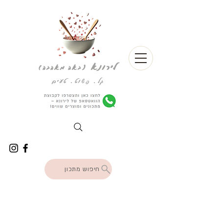
לירונא
(
באה מאהבה)
קל. פשוט. טעים
חיפוש מתכון