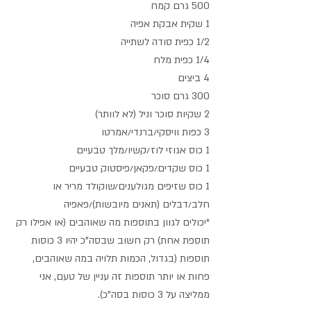
500 גרם קמח
1 שקית אבקת אפיה 
1/2 כפית סודה לשתייה 
1/4 כפית מלח
4 ביצים
300 גרם סוכר
2 שקיות סוכר וניל (לא לוותר)
3 כפות וויסקי/ברנדי/אמרטו
1 כוס אגוזי לוז/קשיו/מלך טבעיים
1 כוס שקדים/פקאן/פיסטוק טבעיים
1 כוס שזיפים מגולענים/שוקולד מריר או 
חלב/דבלים (תאנים מיובשות)/פאפיה
*יכולים לגוון בתוספות מה שאוהבים (או אפילו רק 
תוספת אחת) רק חשוב שבסה"כ יהיו 3 כוסות 
תוספות (בגדול, הכמות תלויה במה שאוהבים, 
פחות או יותר תוספות זה עניין של טעם, אני 
ממליצה על 3 כוסות בסה"כ).