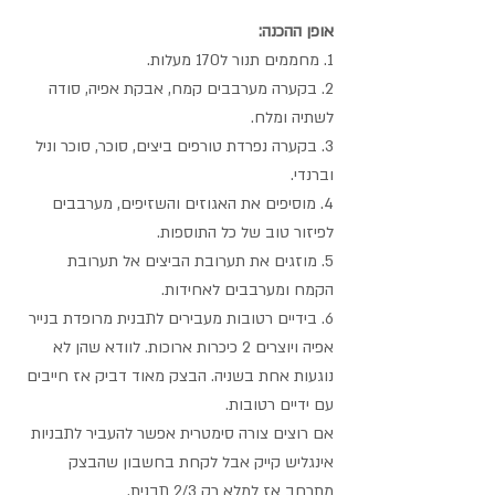
אופן ההכנה: 
1. מחממים תנור ל170 מעלות.
2. בקערה מערבבים קמח, אבקת אפיה, סודה 
לשתיה ומלח.
3. בקערה נפרדת טורפים ביצים, סוכר, סוכר וניל 
וברנדי.
4. מוסיפים את האגוזים והשזיפים, מערבבים 
לפיזור טוב של כל התוספות.
5. מוזגים את תערובת הביצים אל תערובת 
הקמח ומערבבים לאחידות.
6. בידיים רטובות מעבירים לתבנית מרופדת בנייר 
אפיה ויוצרים 2 כיכרות ארוכות. לוודא שהן לא 
נוגעות אחת בשניה. הבצק מאוד דביק אז חייבים 
עם ידיים רטובות.
אם רוצים צורה סימטרית אפשר להעביר לתבניות 
אינגליש קייק אבל לקחת בחשבון שהבצק 
מתרחב אז למלא רק 2/3 תבנית.