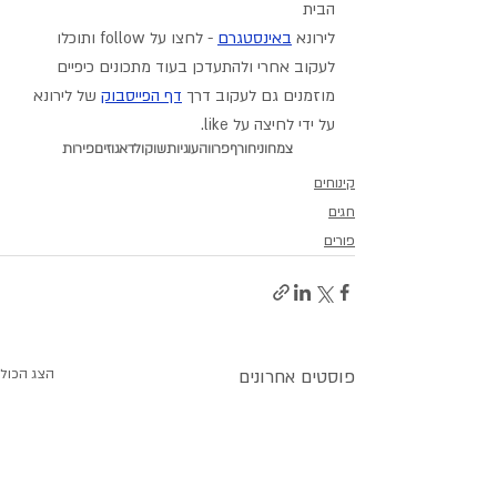
הבית
לירונא 
באינסטגרם
- לחצו על follow ותוכלו 
לעקוב אחרי ולהתעדכן בעוד מתכונים כיפיים
מוזמנים גם לעקוב דרך 
דף הפייסבוק
 של לירונא 
על ידי לחיצה על like.
צמחוני
חורף
פרווה
עוגיות
שוקולד
אגוזים
פירות
קינוחים
חגים
פורים
פוסטים אחרונים
הצג הכול