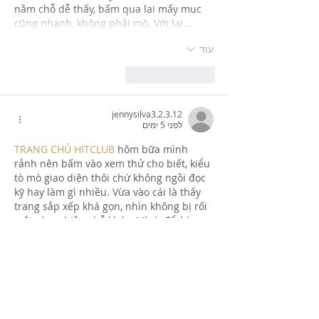
nằm chỗ dễ thấy, bấm qua lại mấy mục 
cũng nhanh, không phải mò. Với lại…
עוד
לייק
להשיב
jennysilva3.2.3.12
לפני 5 ימים
TRANG CHỦ HITCLUB
 hôm bữa mình 
rảnh nên bấm vào xem thử cho biết, kiểu 
tò mò giao diện thôi chứ không ngồi đọc 
kỹ hay làm gì nhiều. Vừa vào cái là thấy 
trang sắp xếp khá gọn, nhìn không bị rối 
mắt như nhiều chỗ khác. Mình để ý họ 
chia nội dung theo từng khối rõ ràng nên 
lướt xuống là biết đang ở đoạn nào, 
không phải căng mắt tìm. Cái menu cũng 
đặt chỗ dễ…
עוד