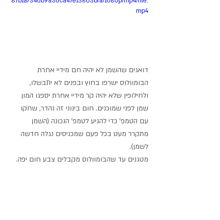
87b1a7340b9a30ca47e13803bfa/1080p/mp4/file.
mp4
דואגים שהשמן לא יהיה חם מידיי אחרת 
הבומוולוס ישרפו בחוץ ובפנים לא יתבשלו, 
ולחילופין שלא יהיה קר מידיי אחרת יספגו המון 
שמן לפני שמוכנים. חום בינוני זה נהדר, שחקו 
עם הטמפ' כדי להגיע לטמפ' הנכונה (השמן 
מתקרר מעט בכל פעם שמכניסים נגלה חדשה 
לשמן). 
מטגנים עד שהבומוולוס מקבלים צבע חום יפה. 