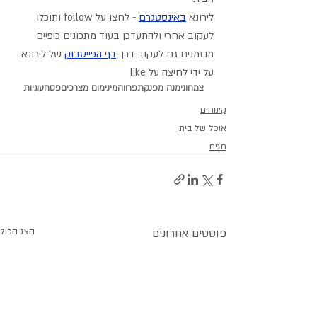
לירונא 
באינסטגרם
- לחצו על follow ותוכלו 
לעקוב אחרי ולהתעדכן בעוד מתכונים כיפיים
מוזמנים גם לעקוב דרך 
דף הפייסבוק
 של לירונא 
על ידי לחיצה על like
צמחוני
מנה מפנקת
פרווה
מינימום מצרכים
פסח
עוגיות
קינוחים
אוכל של בית
חגים
פוסטים אחרונים
הצג הכול