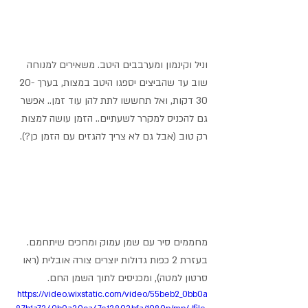
וניל וקינמון ומערבבים היטב. משאירים למנוחה 
שוב עד שהביצים יספגו היטב במצות, בערך 20-
30 דקות, ואל תחששו לתת להן עוד זמן.. אפשר 
גם להכניס למקרר לשעתיים.. הזמן עושה למצות 
רק טוב (אבל גם לא צריך להגזים עם הזמן כן?).
מחממים סיר עם שמן עמוק ומחכים שיתחמם. 
בעזרת 2 כפות גדולות יוצרים צורה אובלית (ראו 
סרטון למטה), ומכניסים לתוך השמן החם. 
https://video.wixstatic.com/video/55beb2_0bb0a