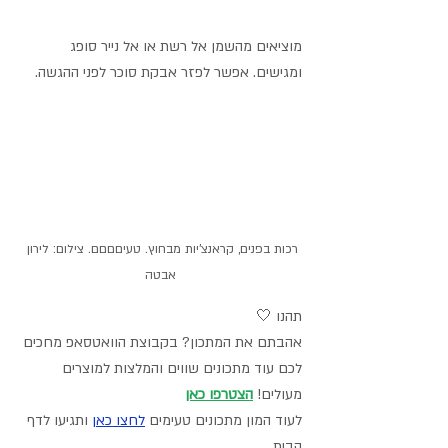
מוציאים מהשמן אל רשת או אל נייר סופג 
ומגישים. אפשר לפזר אבקת סוכר לפני ההגשה.
רכות בפנים, קראנצ'יות מבחוץ. טעיםםםם. צילום: לירון 
אבטה
תהנו 🤍
אהבתם את המתכון? בקבוצת הוואטסאפ מחכים 
לכם עוד מתכונים שווים והמלצות למוצרים 
מעולים! 
הצטרפו כאן
לעוד המון מתכונים טעימים 
לחצו כאן
 ותגיעו לדף 
הבית