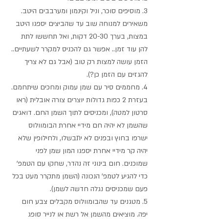
3. מוסיפים סוכר, וניל וקינמון ומערבבים היטב. 
משאירים למנוחה שוב עד שהביצים יספגו היטב 
במצות, בערך 20-30 דקות, ואל תחששו לתת 
להן עוד זמן.. אפשר גם להכניס למקרר לשעתיים.. 
הזמן עושה למצות רק טוב (אבל גם לא צריך 
להגזים עם הזמן כן?).
4. מחממים סיר עם שמן עמוק ומחכים שיתחמם. 
בעזרת 2 כפות גדולות יוצרים צורה אובלית (ראו 
סרטון למטה), ומכניסים לתוך השמן החם. דואגים 
שהשמן לא יהיה חם מידיי אחרת הבומוולוס 
ישרפו בחוץ ובפנים לא יתבשלו, ולחילופין שלא 
יהיה קר מידיי אחרת יספגו המון שמן לפני 
שמוכנים. חום בינוני זה נהדר, שחקו עם הטמפ' 
כדי להגיע לטמפ' הנכונה (השמן מתקרר מעט בכל 
פעם שמכניסים נגלה חדשה לשמן). 
5. מטגנים עד שהבומוולוס מקבלים צבע חום 
יפה. מוציאים מהשמן אל רשת או לנייר סופג 