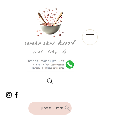
לירונא
(
באה מאהבה)
קל. פשוט. טעים
חיפוש מתכון