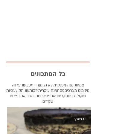
כל המתכונים
צמחוני
מנה מפנקת
ללא גלוטן
חורף
טבעוני
פרווה
מינימום מצרכים
פסח
מנה עיקרית
ירקות
עוגות
קיץ
עוגיות
שוקולד
גבינות
קטוגני
אגוזים
ארוחה בסיר אחד
פירות
שקדים
17 במרץ