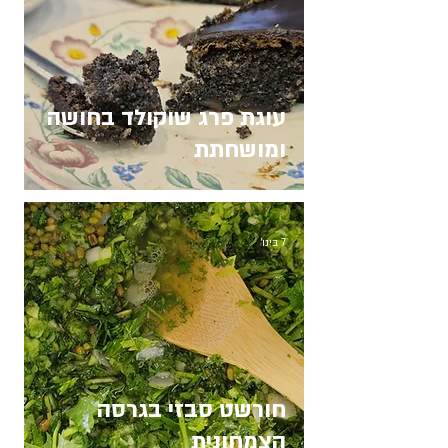
עוגת פרג שוקולד בחושה
ומושחתת
7 בינו׳
חורשט סבזי בגרסה
הצמחונית