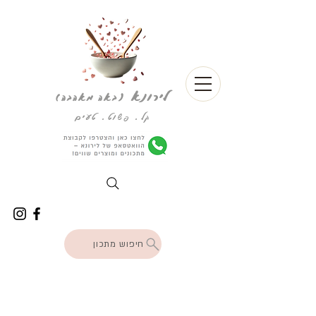
לירונא
(
באה מאהבה)
קל. פשוט. טעים
חיפוש מתכון