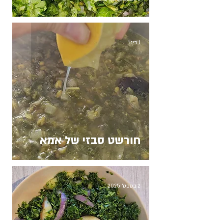
1 בינו׳
חורשט סבזי של אמא
2 בספט׳ 2025